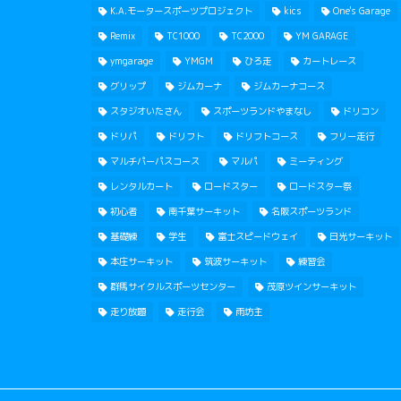
K.A.モータースポーツプロジェクト
kics
One's Garage
Remix
TC1000
TC2000
YM GARAGE
ymgarage
YMGM
ひろ走
カートレース
グリップ
ジムカーナ
ジムカーナコース
スタジオいたさん
スポーツランドやまなし
ドリコン
ドリパ
ドリフト
ドリフトコース
フリー走行
マルチパーパスコース
マルパ
ミーティング
レンタルカート
ロードスター
ロードスター祭
初心者
南千葉サーキット
名阪スポーツランド
基礎練
学生
富士スピードウェイ
日光サーキット
本庄サーキット
筑波サーキット
練習会
群馬サイクルスポーツセンター
茂原ツインサーキット
走り放題
走行会
雨坊主