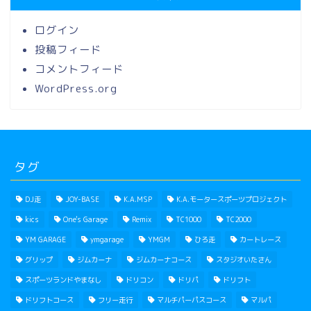
ログイン
投稿フィード
コメントフィード
WordPress.org
タグ
DJ走
JOY-BASE
K.A.MSP
K.A.モータースポーツプロジェクト
kics
One's Garage
Remix
TC1000
TC2000
YM GARAGE
ymgarage
YMGM
ひろ走
カートレース
グリップ
ジムカーナ
ジムカーナコース
スタジオいたさん
スポーツランドやまなし
ドリコン
ドリパ
ドリフト
ドリフトコース
フリー走行
マルチパーパスコース
マルパ