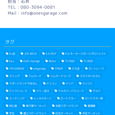
担当：石井
TEL：080-3094-0681
Mail：
info@onesgarage.com
タグ
DJ走
JOY-BASE
K.A.MSP
K.A.モータースポーツプロジェクト
kics
One's Garage
Remix
TC1000
TC2000
YM GARAGE
ymgarage
YMGM
ひろ走
カートレース
グリップ
ジムカーナ
ジムカーナコース
スタジオいたさん
スポーツランドやまなし
ドリコン
ドリパ
ドリフト
ドリフトコース
フリー走行
マルチパーパスコース
マルパ
ミーティング
レンタルカート
ロードスター
ロードスター祭
初心者
南千葉サーキット
名阪スポーツランド
基礎練
学生
富士スピードウェイ
日光サーキット
本庄サーキット