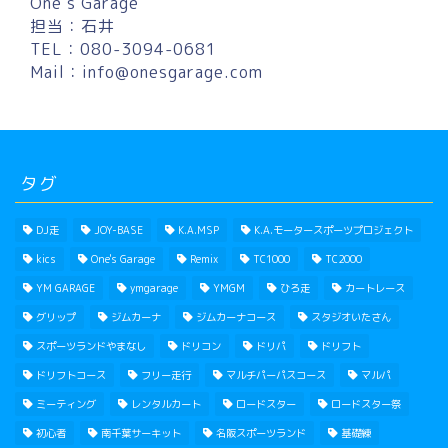
One’s Garage
担当：石井
TEL：080-3094-0681
Mail：
info@onesgarage.com
タグ
DJ走
JOY-BASE
K.A.MSP
K.A.モータースポーツプロジェクト
kics
One's Garage
Remix
TC1000
TC2000
YM GARAGE
ymgarage
YMGM
ひろ走
カートレース
グリップ
ジムカーナ
ジムカーナコース
スタジオいたさん
スポーツランドやまなし
ドリコン
ドリパ
ドリフト
ドリフトコース
フリー走行
マルチパーパスコース
マルパ
ミーティング
レンタルカート
ロードスター
ロードスター祭
初心者
南千葉サーキット
名阪スポーツランド
基礎練