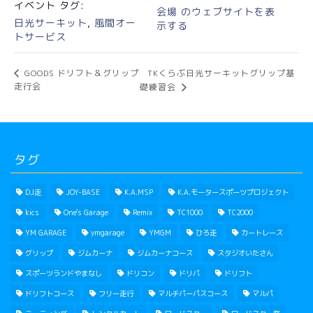
イベント タグ:
会場 のウェブサイトを表
日光サーキット
,
風間オー
示する
トサービス
TKくらぶ日光サーキットグリップ基
GOODS ドリフト＆グリップ
走行会
礎練習会
タグ
DJ走
JOY-BASE
K.A.MSP
K.A.モータースポーツプロジェクト
kics
One's Garage
Remix
TC1000
TC2000
YM GARAGE
ymgarage
YMGM
ひろ走
カートレース
グリップ
ジムカーナ
ジムカーナコース
スタジオいたさん
スポーツランドやまなし
ドリコン
ドリパ
ドリフト
ドリフトコース
フリー走行
マルチパーパスコース
マルパ