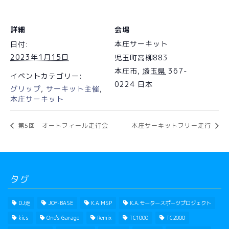
詳細
会場
本庄サーキット
日付:
2023年1月15日
児玉町高柳883
本庄市
,
埼玉県
367-
イベントカテゴリー:
0224
日本
グリップ
,
サーキット主催
,
本庄サーキット
第5回 オートフィール走行会
本庄サーキットフリー走行
タグ
DJ走
JOY-BASE
K.A.MSP
K.A.モータースポーツプロジェクト
kics
One's Garage
Remix
TC1000
TC2000