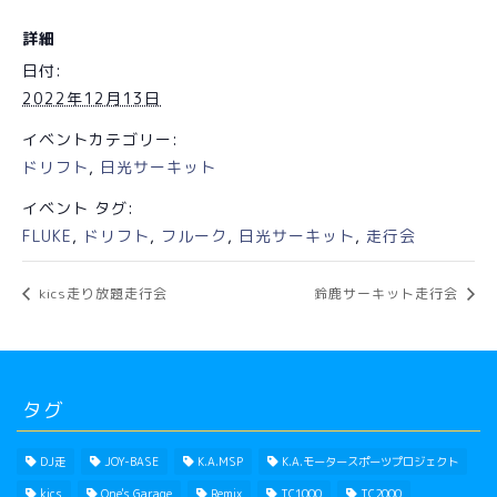
詳細
日付:
2022年12月13日
イベントカテゴリー:
ドリフト
,
日光サーキット
イベント タグ:
FLUKE
,
ドリフト
,
フルーク
,
日光サーキット
,
走行会
kics走り放題走行会
鈴鹿サーキット走行会
タグ
DJ走
JOY-BASE
K.A.MSP
K.A.モータースポーツプロジェクト
kics
One's Garage
Remix
TC1000
TC2000