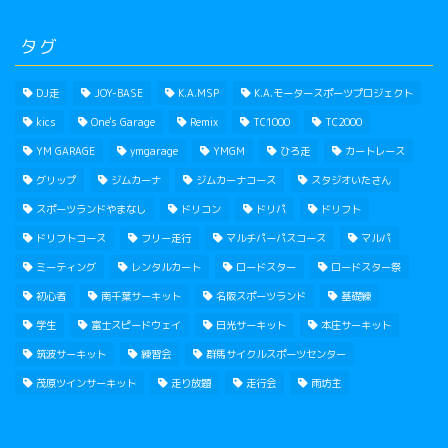
タグ
DJ走
JOY-BASE
K.A.MSP
K.A.モータースポーツプロジェクト
kics
One's Garage
Remix
TC1000
TC2000
YM GARAGE
ymgarage
YMGM
ひろ走
カートレース
グリップ
ジムカーナ
ジムカーナコース
スタジオいたさん
スポーツランドやまなし
ドリコン
ドリパ
ドリフト
ドリフトコース
フリー走行
マルチパーパスコース
マルパ
ミーティング
レンタルカート
ロードスター
ロードスター祭
初心者
南千葉サーキット
名阪スポーツランド
基礎練
学生
富士スピードウェイ
日光サーキット
本庄サーキット
筑波サーキット
練習会
群馬サイクルスポーツセンター
茂原ツインサーキット
走り放題
走行会
雨坊主