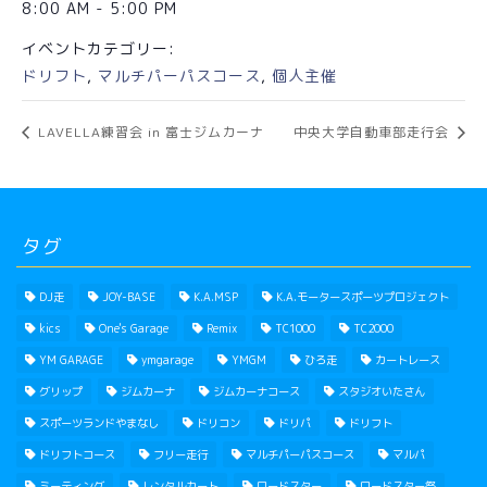
8:00 AM - 5:00 PM
イベントカテゴリー:
ドリフト
,
マルチパーパスコース
,
個人主催
LAVELLA練習会 in 富士ジムカーナ
中央大学自動車部走行会
タグ
DJ走
JOY-BASE
K.A.MSP
K.A.モータースポーツプロジェクト
kics
One's Garage
Remix
TC1000
TC2000
YM GARAGE
ymgarage
YMGM
ひろ走
カートレース
グリップ
ジムカーナ
ジムカーナコース
スタジオいたさん
スポーツランドやまなし
ドリコン
ドリパ
ドリフト
ドリフトコース
フリー走行
マルチパーパスコース
マルパ
ミーティング
レンタルカート
ロードスター
ロードスター祭