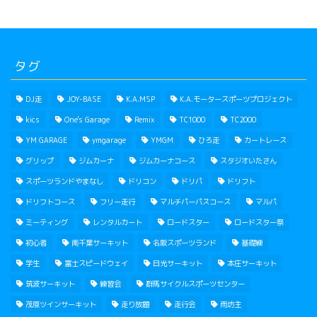
タグ
DJ走
JOY-BASE
K.A.MSP
K.A.モータースポーツプロジェクト
kics
One's Garage
Remix
TC1000
TC2000
YM GARAGE
ymgarage
YMGM
ひろ走
カートレース
グリップ
ジムカーナ
ジムカーナコース
スタジオいたさん
スポーツランドやまなし
ドリコン
ドリパ
ドリフト
ドリフトコース
フリー走行
マルチパーパスコース
マルパ
ミーティング
レンタルカート
ロードスター
ロードスター祭
初心者
南千葉サーキット
名阪スポーツランド
基礎練
学生
富士スピードウェイ
日光サーキット
本庄サーキット
筑波サーキット
練習会
群馬サイクルスポーツセンター
茂原ツインサーキット
走り放題
走行会
雨坊主