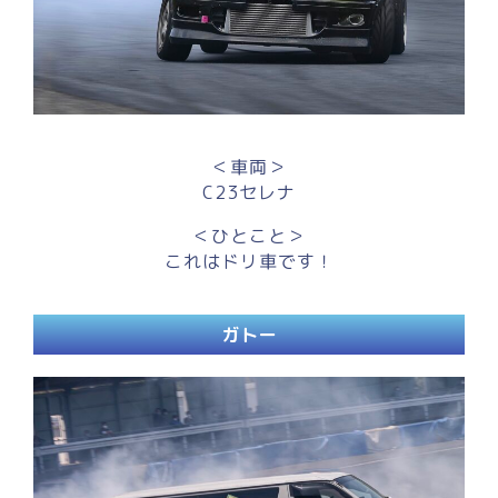
＜車両＞
C23セレナ
＜ひとこと＞
これはドリ車です！
ガトー