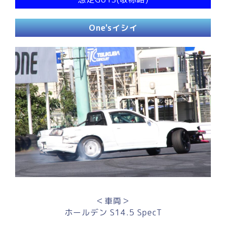
One'sイシイ
＜車両＞
ホールデン S14.5 SpecT