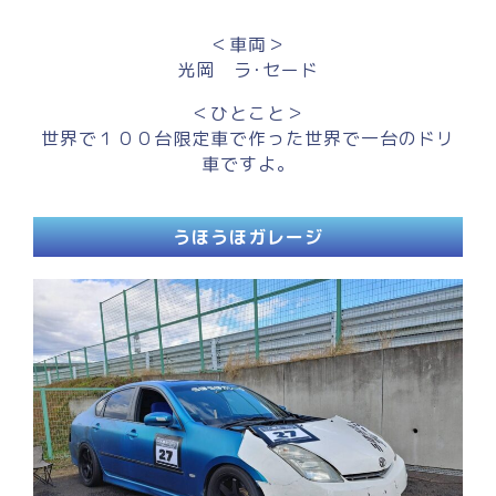
＜車両＞
光岡 ラ･セード
＜ひとこと＞
世界で１００台限定車で作った世界で一台のドリ
車ですよ。
うほうほガレージ