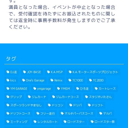
す。
満員となった場合、イベントが中止となった場合
で、受付確認を待たずにお振込されたものに関し
ては返金時に事務手数料が発生しますのでご了承
ください。
タグ
DJ走
JOY-BASE
K.A.MSP
K.A.モータースポーツプロジェクト
kics
One's Garage
Remix
TC1000
TC2000
YM GARAGE
ymgarage
YMGM
ひろ走
カートレース
グリップ
ジムカーナ
ジムカーナコース
スタジオいたさん
スポーツランドやまなし
ドリコン
ドリパ
ドリフト
ドリフトコース
フリー走行
マルチパーパスコース
マルパ
ミーティング
レンタルカート
ロードスター
ロードスター祭