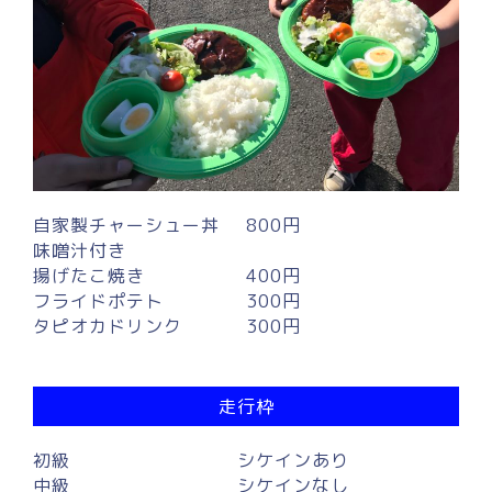
自家製チャーシュー丼
800円
味噌汁付き
揚げたこ焼き
400円
フライドポテト
300円
タピオカドリンク
300円
走行枠
初級
シケインあり
中級
シケインなし