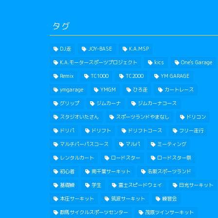
タグ
DJ走
JOY-BASE
K.A.MSP
K.A.モータースポーツプロジェクト
kics
One's Garage
Remix
TC1000
TC2000
YM GARAGE
ymgarage
YMGM
ひろ走
カートレース
グリップ
ジムカーナ
ジムカーナコース
スタジオいたさん
スポーツランドやまなし
ドリコン
ドリパ
ドリフト
ドリフトコース
フリー走行
マルチパーパスコース
マルパ
ミーティング
レンタルカート
ロードスター
ロードスター祭
初心者
南千葉サーキット
名阪スポーツランド
基礎練
学生
富士スピードウェイ
日光サーキット
本庄サーキット
筑波サーキット
練習会
群馬サイクルスポーツセンター
茂原ツインサーキット