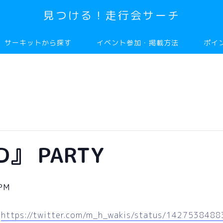
見つける！走行会サーチ
サーキットから探す
イベント参加・掲載方法
ポイ
D』 PARTY
 PM
：
https://twitter.com/m_h_wakis/status/14275384