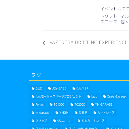
イベントカテゴ
ドリフト
,
マル
スコース
,
個人
VAZESTRA DRIFTING EXPERIENCE
タグ
DJ走
JOY-BASE
K.A.MSP
K.A.モータースポーツプロジェクト
kics
One's Garage
Remix
TC1000
TC2000
YM GARAGE
ymgarage
YMGM
ひろ走
カートレース
グリップ
ジムカーナ
ジムカーナコース
スタジオいたさん
スポーツランドやまなし
ドリコン