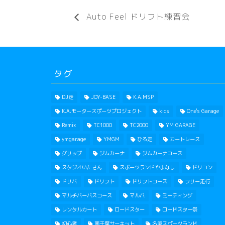
Auto Feel ドリフト練習会
タグ
DJ走
JOY-BASE
K.A.MSP
K.A.モータースポーツプロジェクト
kics
One's Garage
Remix
TC1000
TC2000
YM GARAGE
ymgarage
YMGM
ひろ走
カートレース
グリップ
ジムカーナ
ジムカーナコース
スタジオいたさん
スポーツランドやまなし
ドリコン
ドリパ
ドリフト
ドリフトコース
フリー走行
マルチパーパスコース
マルパ
ミーティング
レンタルカート
ロードスター
ロードスター祭
初心者
南千葉サーキット
名阪スポーツランド