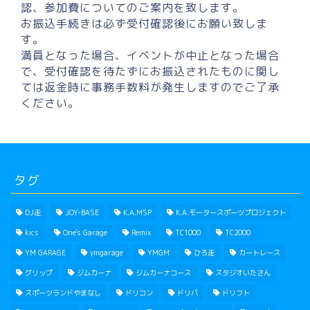
認、参加費についてのご案内を致します。
お振込手続きは必ず受付確認後にお願い致しま
す。
満員となった場合、イベントが中止となった場合
で、受付確認を待たずにお振込されたものに関し
ては返金時に事務手数料が発生しますのでご了承
ください。
タグ
DJ走
JOY-BASE
K.A.MSP
K.A.モータースポーツプロジェクト
kics
One's Garage
Remix
TC1000
TC2000
YM GARAGE
ymgarage
YMGM
ひろ走
カートレース
グリップ
ジムカーナ
ジムカーナコース
スタジオいたさん
スポーツランドやまなし
ドリコン
ドリパ
ドリフト