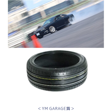
＜YM GARAGE賞＞