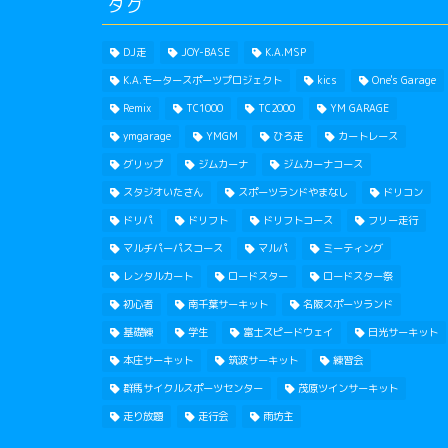
タグ
DJ走
JOY-BASE
K.A.MSP
K.A.モータースポーツプロジェクト
kics
One's Garage
Remix
TC1000
TC2000
YM GARAGE
ymgarage
YMGM
ひろ走
カートレース
グリップ
ジムカーナ
ジムカーナコース
スタジオいたさん
スポーツランドやまなし
ドリコン
ドリパ
ドリフト
ドリフトコース
フリー走行
マルチパーパスコース
マルパ
ミーティング
レンタルカート
ロードスター
ロードスター祭
初心者
南千葉サーキット
名阪スポーツランド
基礎練
学生
富士スピードウェイ
日光サーキット
本庄サーキット
筑波サーキット
練習会
群馬サイクルスポーツセンター
茂原ツインサーキット
走り放題
走行会
雨坊主