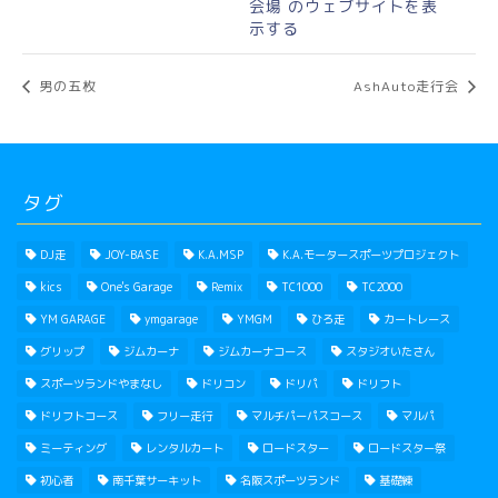
会場 のウェブサイトを表
示する
男の五枚
AshAuto走行会
タグ
DJ走
JOY-BASE
K.A.MSP
K.A.モータースポーツプロジェクト
kics
One's Garage
Remix
TC1000
TC2000
YM GARAGE
ymgarage
YMGM
ひろ走
カートレース
グリップ
ジムカーナ
ジムカーナコース
スタジオいたさん
スポーツランドやまなし
ドリコン
ドリパ
ドリフト
ドリフトコース
フリー走行
マルチパーパスコース
マルパ
ミーティング
レンタルカート
ロードスター
ロードスター祭
初心者
南千葉サーキット
名阪スポーツランド
基礎練