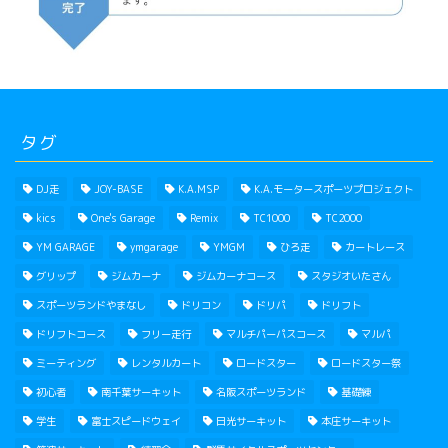
タグ
DJ走
JOY-BASE
K.A.MSP
K.A.モータースポーツプロジェクト
kics
One's Garage
Remix
TC1000
TC2000
YM GARAGE
ymgarage
YMGM
ひろ走
カートレース
グリップ
ジムカーナ
ジムカーナコース
スタジオいたさん
スポーツランドやまなし
ドリコン
ドリパ
ドリフト
ドリフトコース
フリー走行
マルチパーパスコース
マルパ
ミーティング
レンタルカート
ロードスター
ロードスター祭
初心者
南千葉サーキット
名阪スポーツランド
基礎練
学生
富士スピードウェイ
日光サーキット
本庄サーキット