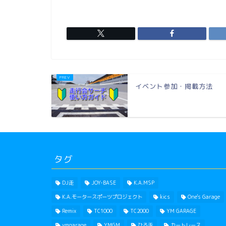
イベント参加・掲載方法
タグ
DJ走
JOY-BASE
K.A.MSP
K.A.モータースポーツプロジェクト
kics
One's Garage
Remix
TC1000
TC2000
YM GARAGE
ymgarage
YMGM
ひろ走
カートレース