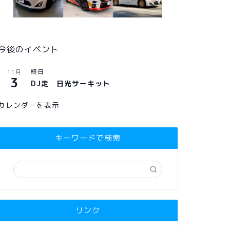
今後のイベント
終日
11月
3
DJ走 日光サーキット
カレンダーを表示
キーワードで検索
リンク